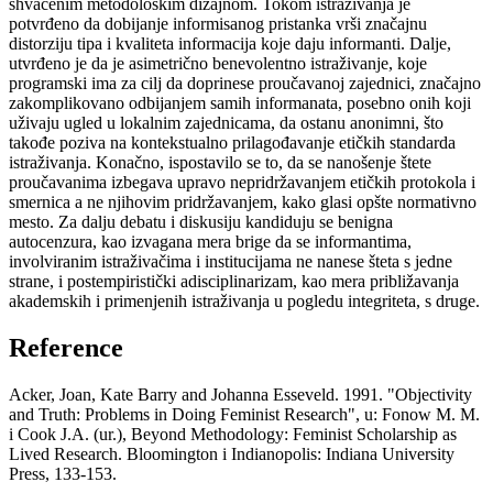
shvaćenim metodološkim dizajnom. Tokom istraživanja je
potvrđeno da dobijanje informisanog pristanka vrši značajnu
distorziju tipa i kvaliteta informacija koje daju informanti. Dalje,
utvrđeno je da je asimetrično benevolentno istraživanje, koje
programski ima za cilj da doprinese proučavanoj zajednici, značajno
zakomplikovano odbijanjem samih informanata, posebno onih koji
uživaju ugled u lokalnim zajednicama, da ostanu anonimni, što
takođe poziva na kontekstualno prilagođavanje etičkih standarda
istraživanja. Konačno, ispostavilo se to, da se nanošenje štete
proučavanima izbegava upravo nepridržavanjem etičkih protokola i
smernica a ne njihovim pridržavanjem, kako glasi opšte normativno
mesto. Za dalju debatu i diskusiju kandiduju se benigna
autocenzura, kao izvagana mera brige da se informantima,
involviranim istraživačima i institucijama ne nanese šteta s jedne
strane, i postempiristički adisciplinarizam, kao mera približavanja
akademskih i primenjenih istraživanja u pogledu integriteta, s druge.
Reference
Acker, Joan, Kate Barry and Johanna Esseveld. 1991. "Objectivity
and Truth: Problems in Doing Feminist Research", u: Fonow M. M.
i Cook J.A. (ur.), Beyond Methodology: Feminist Scholarship as
Lived Research. Bloomington i Indianopolis: Indiana University
Press, 133-153.