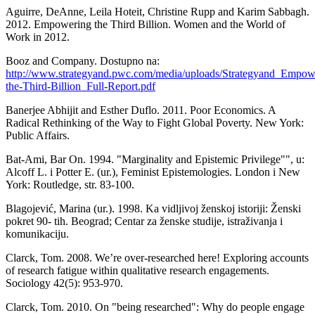
Aguirre, DeAnne, Leila Hoteit, Christine Rupp and Karim Sabbagh.
2012. Empowering the Third Billion. Women and the World of
Work in 2012.
Booz and Company. Dostupno na:
http://www.strategyand.pwc.com/media/uploads/Strategyand_Empow
the-Third-Billion_Full-Report.pdf
Banerjee Abhijit and Esther Duflo. 2011. Poor Economics. A
Radical Rethinking of the Way to Fight Global Poverty. New York:
Public Affairs.
Bat-Ami, Bar On. 1994. "Marginality and Epistemic Privilege"", u:
Alcoff L. i Potter E. (ur.), Feminist Epistemologies. London i New
York: Routledge, str. 83-100.
Blagojević, Marina (ur.). 1998. Ka vidljivoj ženskoj istoriji: Ženski
pokret 90- tih. Beograd; Centar za ženske studije, istraživanja i
komunikaciju.
Clarck, Tom. 2008. We’re over-researched here! Exploring accounts
of research fatigue within qualitative research engagements.
Sociology 42(5): 953-970.
Clarck, Tom. 2010. On "being researched": Why do people engage