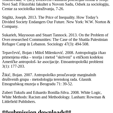
Novi Sad: Filozofski fakultet u Novom Sadu, Odsek za sociologiju,
Centar za sociološka istraživanja, 7-26.
Stiglitz, Joseph. 2013. The Price of Inequality. How Today’s
Divided Society Endangers Our Future. New York: W.W. Norton &
Company.
Sukarieh, Mayssoun and Stuart Tannock. 2013. On the Problem of
Over-researched Communities: The Case of the Shatila Palestinian
Refugee Camp in Lebanon. Sociology 47(3): 494-508.
Tepavčević, Bojan i Miloš Milenković. 2008. Antropologija i/kao
primenjena etika – teorija i metod "skriveni" u etičkom kodeksu
Američke antropološ- ke asocijacije. Etnoantropološki problemi
3(1): 177-203.
Žikić, Bojan. 2007. Antropološko proučavanje marginalnih
društvenih grupa - metodologija terenskog rada. Glasnik
Etnografskog muzeja u Beogradu 71: 39-52.
Zuberi Tukufu and Eduardo Bonilla-Silva. 2008. White Logic,
White Methods: Racism and Methodology. Lanham: Rowman &
Littlefield Publishers.
##submission.downloads##