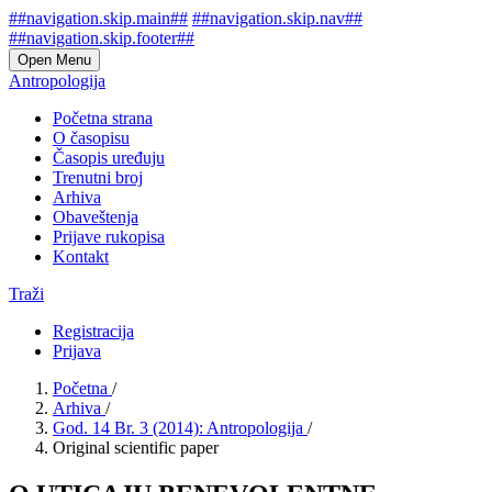
##navigation.skip.main##
##navigation.skip.nav##
##navigation.skip.footer##
Open Menu
Antropologija
Početna strana
O časopisu
Časopis uređuju
Trenutni broj
Arhiva
Obaveštenja
Prijave rukopisa
Kontakt
Traži
Registracija
Prijava
Početna
/
Arhiva
/
God. 14 Br. 3 (2014): Antropologija
/
Original scientific paper