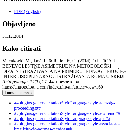
PDF (English)
Objavljeno
31.12.2014
Kako citirati
Milenković, M., Jarić, I., & Radonjić, O. (2014). O UTICAJU
BENEVOLENTNE ASIMETRIJE NA METODOLOŠKI
DIZAJN ISTRAŽIVANJA NA PRIMERU JEDNOG TEKUĆEG
INTERDISCIPLINARNOG ISTRAŽIVANJA ROMA U SRBIJI.
Antropologija
,
14
(3), 27–44. преузето од
https://antropologija.com/index.php/an/article/view/160
Formati citiranja
##plugins.generic.citationStyleLanguage.style.acm-sig-
proceedings##
##plugins.generic.citationStyleLanguage.style.acs-nano##
##plugins.generic.citationStyleLanguage.style.apa##
##plugins.generic.citationStyleLanguage.style.associacao-
brasileira-de-normas-tecnicas##