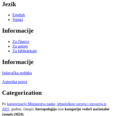
Jezik
English
Srpski
Informacije
Za čitaoce
Za autore
Za bibliotekare
Informacije
Izdavačka politika
Autorska prava
Categorization
Po
kategorizaciji Ministarstva nauke, tehnološkog razvoja i inovacija iz
2025
. godine, časopis
Antropologija
nosi
kategoriju vodeći nacionalni
časopis (M24)
.