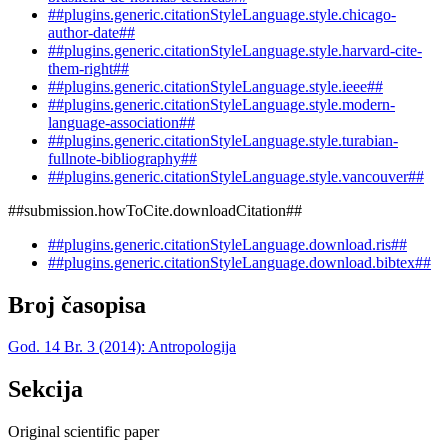
##plugins.generic.citationStyleLanguage.style.chicago-
author-date##
##plugins.generic.citationStyleLanguage.style.harvard-cite-
them-right##
##plugins.generic.citationStyleLanguage.style.ieee##
##plugins.generic.citationStyleLanguage.style.modern-
language-association##
##plugins.generic.citationStyleLanguage.style.turabian-
fullnote-bibliography##
##plugins.generic.citationStyleLanguage.style.vancouver##
##submission.howToCite.downloadCitation##
##plugins.generic.citationStyleLanguage.download.ris##
##plugins.generic.citationStyleLanguage.download.bibtex##
Broj časopisa
God. 14 Br. 3 (2014): Antropologija
Sekcija
Original scientific paper