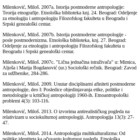
Milenković, Miloš. 2007a. Istorija postmoderne antropologije:
Teorija etnografije. Etnološka biblioteka knj. 24. Beograd: Odeljenje
za etnologiju i antropologiju Filozofskog fakulteta u Beogradu i
Srpski genealoški centar.
Milenković, Miloš. 2007b. Istorija postmoderne antropologije -
posle postmodernizma. Etnološka biblioteka, knj. 27. Beograd:
Odeljenje za etnologiju i antropologiju Filozofskog fakulteta u
Beogradu i Srpski genealoški centar.
Milenković, Miloš. 2007c. "Lična jednačina istraživača" u: Mimica,
Aljoša i Marija Bogdanović (ur.) Sociološki rečnik. Beograd: Zavod
za udžbenike, 284-286.
Milenković, Miloš. 2009. Unutar disciplinarni afiniteti postmoderne
antropologije, deo I: Posledice objedinjavanja etike, politike i
metodologije u kritičkoj antropologiji 1960-ih. Etnoantropološki
problemi 4(3): 103-116.
Milenković, Miloš. 2013. O izvorima antirealističkog pogleda na
relativizam u sociokulturnoj antropologiji. Antropologija 13(3): 27-
47.
Milenković, Miloš. 2014. Antropologija multikulturalizma: Od
politike identiteta ka očuvanju kulturnog nasleđa. Etnološka