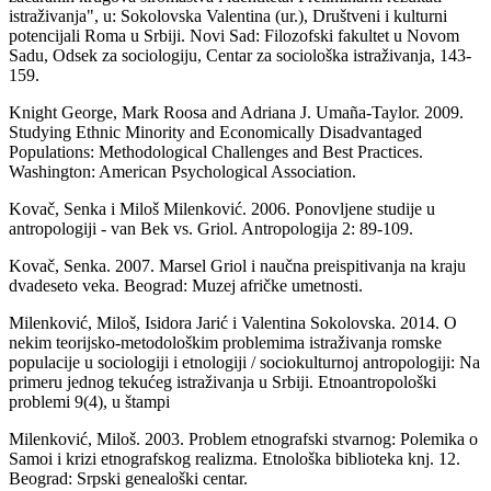
istraživanja", u: Sokolovska Valentina (ur.), Društveni i kulturni
potencijali Roma u Srbiji. Novi Sad: Filozofski fakultet u Novom
Sadu, Odsek za sociologiju, Centar za sociološka istraživanja, 143-
159.
Knight George, Mark Roosa and Adriana J. Umaña-Taylor. 2009.
Studying Ethnic Minority and Economically Disadvantaged
Populations: Methodological Challenges and Best Practices.
Washington: American Psychological Association.
Kovač, Senka i Miloš Milenković. 2006. Ponovljene studije u
antropologiji - van Bek vs. Griol. Antropologija 2: 89-109.
Kovač, Senka. 2007. Marsel Griol i naučna preispitivanja na kraju
dvadeseto veka. Beograd: Muzej afričke umetnosti.
Milenković, Miloš, Isidora Jarić i Valentina Sokolovska. 2014. O
nekim teorijsko-metodološkim problemima istraživanja romske
populacije u sociologiji i etnologiji / sociokulturnoj antropologiji: Na
primeru jednog tekućeg istraživanja u Srbiji. Etnoantropološki
problemi 9(4), u štampi
Milenković, Miloš. 2003. Problem etnografski stvarnog: Polemika o
Samoi i krizi etnografskog realizma. Etnološka biblioteka knj. 12.
Beograd: Srpski genealoški centar.