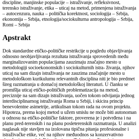
discipline, manjinske populacije – istraživanje, refleksivnost,
terensko istraživanje, etika – uticaj na metod, primenjena istraživanja
– autocenzura, nauka – politička korektnost, sociologija – Srbija,
ekonomija – Srbija, etnologija/sociokulturna antropologija – Srbija,
Romi – Srbija
Apstrakt
Dok standardne etičko-političke restrikcije u pogledu objavljivanja
odnosno neobjavljivanja rezultata istraživanja sprovedenih među
marginalizovanim populacijama zauzimaju značajno mesto u
metodologiji socioekonomskih i sociokulturnih istra- živanja, njihov
uticaj na sam dizajn istraživanja ne zauzima značajnije mesto u
metodološkom kurikulumu relevantnih disciplina niti je bio predmet
šireg razmatranja u domaćoj metodološkoj literaturi. U članku se
promišlja uticaj etičko-političkih problematizacija na metod,
preciznije na sam dizajn istraživanja, uočen tokom odvijanja jednog
interdisciplinarnog istraživanja Roma u Srbiji, i skicira princip
benevolentne asimetrije, artikulisan tokom rada na ovom projektu.
Hipoteza, prema kojoj metod u užem smislu ne može biti autonoman
u odnosu na etičko-političke faktore, proverena je i potvrđena i na
planu pred-terenskih i na planu posleterenskih razmatranja. U analizi
naglasak nije stavljen na izolovana tipična pitanja profesionalne i
istraživačke etike, već na njihov međuodnos sa konzervativno