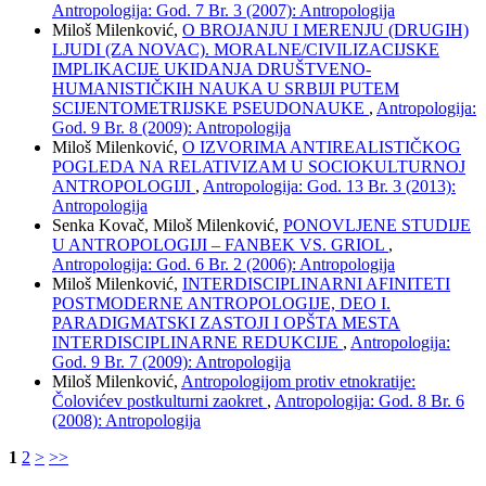
Antropologija: God. 7 Br. 3 (2007): Antropologija
Miloš Milenković,
O BROJANJU I MERENJU (DRUGIH)
LJUDI (ZA NOVAC). MORALNE/CIVILIZACIJSKE
IMPLIKACIJE UKIDANJA DRUŠTVENO-
HUMANISTIČKIH NAUKA U SRBIJI PUTEM
SCIJENTOMETRIJSKE PSEUDONAUKE
,
Antropologija:
God. 9 Br. 8 (2009): Antropologija
Miloš Milenković,
O IZVORIMA ANTIREALISTIČKOG
POGLEDA NA RELATIVIZAM U SOCIOKULTURNOJ
ANTROPOLOGIJI
,
Antropologija: God. 13 Br. 3 (2013):
Antropologija
Senka Kovač, Miloš Milenković,
PONOVLJENE STUDIJE
U ANTROPOLOGIJI – FANBEK VS. GRIOL
,
Antropologija: God. 6 Br. 2 (2006): Antropologija
Miloš Milenković,
INTERDISCIPLINARNI AFINITETI
POSTMODERNE ANTROPOLOGIJE, DEO I.
PARADIGMATSKI ZASTOJI I OPŠTA MESTA
INTERDISCIPLINARNE REDUKCIJE
,
Antropologija:
God. 9 Br. 7 (2009): Antropologija
Miloš Milenković,
Antropologijom protiv etnokratije:
Čolovićev postkulturni zaokret
,
Antropologija: God. 8 Br. 6
(2008): Antropologija
1
2
>
>>