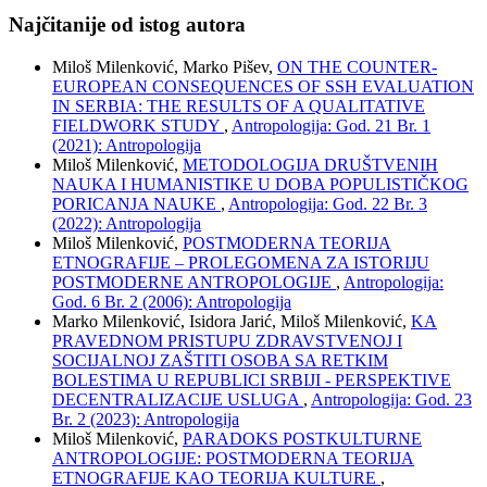
Najčitanije od istog autora
Miloš Milenković, Marko Pišev,
ON THE COUNTER-
EUROPEAN CONSEQUENCES OF SSH EVALUATION
IN SERBIA: THE RESULTS OF A QUALITATIVE
FIELDWORK STUDY
,
Antropologija: God. 21 Br. 1
(2021): Antropologija
Miloš Milenković,
METODOLOGIJA DRUŠTVENIH
NAUKA I HUMANISTIKE U DOBA POPULISTIČKOG
PORICANJA NAUKE
,
Antropologija: God. 22 Br. 3
(2022): Antropologija
Miloš Milenković,
POSTMODERNA TEORIJA
ETNOGRAFIJE – PROLEGOMENA ZA ISTORIJU
POSTMODERNE ANTROPOLOGIJE
,
Antropologija:
God. 6 Br. 2 (2006): Antropologija
Marko Milenković, Isidora Jarić, Miloš Milenković,
KA
PRAVEDNOM PRISTUPU ZDRAVSTVENOJ I
SOCIJALNOJ ZAŠTITI OSOBA SA RETKIM
BOLESTIMA U REPUBLICI SRBIJI - PERSPEKTIVE
DECENTRALIZACIJE USLUGA
,
Antropologija: God. 23
Br. 2 (2023): Antropologija
Miloš Milenković,
PARADOKS POSTKULTURNE
ANTROPOLOGIJE: POSTMODERNA TEORIJA
ETNOGRAFIJE KAO TEORIJA KULTURE
,