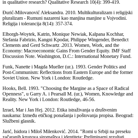
in qualitative research? Qualitative Research 10(4): 399-419.
Đurić-Milovanović Aleksandra. 2010. Multikulturalizam i religijski
pluralizam - Rumuni nazareni kao manjina manjine u Vojvodini.
Religija i tolerancija 8(14): 357-374.
Elborgh-Woytek, Katrin, Monique Newiak, Kalpana Kochhar,
Stefania Fabrizio, Kangni Kpodar, Philippe Wingender, Benedict
Clements and Gerd Schwartz .2013. Women, Work, and the
Economy: Macroeconomic Gains From Gender Equity. IMF Staff
Discussion Note. Washington, D.C.: International Monetary Fund.
Funk, Nanette i Magda Mueller (ur.). 1993. Gender Politics and
Post-Communism: Reflections from Eastern Europe and the former
Soviet Union. New York i London: Routledge.
Hooks, Bell. 1993. "Choosing the Margine as a Space of Radical
Openness", u Garry A. i Pearsall M. (ur.), Women, Knowledge and
Reality. New York i London: Routledge, 46-56.
Izrael, Mar i Jan Hej. 2012. Etika istraživanja u društvenim
naukama: Između etičkog ponašanja i poštovanja propisa. Beograd:
Službeni glasnik.
Jarić, Isidora i Miloš Milenković. 2014. "Romi u Srbiji na preseku
začaranih krugova siromaštva i identiteta: Preliminarni rezultati