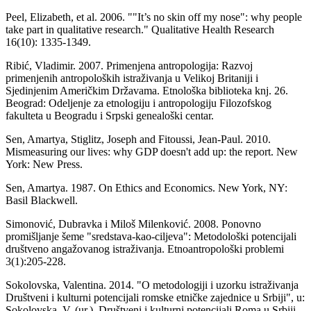
Peel, Elizabeth, et al. 2006. ""It’s no skin off my nose": why people
take part in qualitative research." Qualitative Health Research
16(10): 1335-1349.
Ribić, Vladimir. 2007. Primenjena antropologija: Razvoj
primenjenih antropoloških istraživanja u Velikoj Britaniji i
Sjedinjenim Američkim Državama. Etnološka biblioteka knj. 26.
Beograd: Odeljenje za etnologiju i antropologiju Filozofskog
fakulteta u Beogradu i Srpski genealoški centar.
Sen, Amartya, Stiglitz, Joseph and Fitoussi, Jean-Paul. 2010.
Mismeasuring our lives: why GDP doesn't add up: the report. New
York: New Press.
Sen, Amartya. 1987. On Ethics and Economics. New York, NY:
Basil Blackwell.
Simonović, Dubravka i Miloš Milenković. 2008. Ponovno
promišljanje šeme "sredstava-kao-ciljeva": Metodološki potencijali
društveno angažovanog istraživanja. Etnoantropološki problemi
3(1):205-228.
Sokolovska, Valentina. 2014. "O metodologiji i uzorku istraživanja
Društveni i kulturni potencijali romske etničke zajednice u Srbiji", u:
Sokolovska, V. (ur.), Društveni i kulturni potencijali Roma u Srbiji.