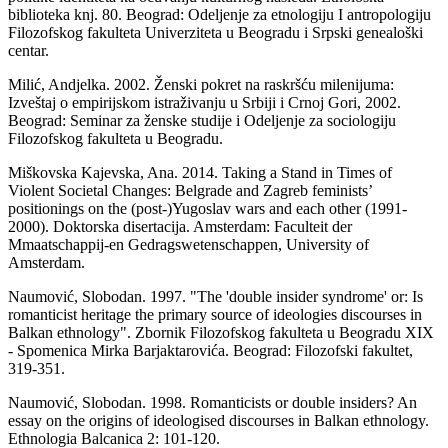
biblioteka knj. 80. Beograd: Odeljenje za etnologiju I antropologiju
Filozofskog fakulteta Univerziteta u Beogradu i Srpski genealoški
centar.
Milić, Andjelka. 2002. Ženski pokret na raskršću milenijuma:
Izveštaj o empirijskom istraživanju u Srbiji i Crnoj Gori, 2002.
Beograd: Seminar za ženske studije i Odeljenje za sociologiju
Filozofskog fakulteta u Beogradu.
Miškovska Kajevska, Ana. 2014. Taking a Stand in Times of
Violent Societal Changes: Belgrade and Zagreb feminists’
positionings on the (post-)Yugoslav wars and each other (1991-
2000). Doktorska disertacija. Amsterdam: Faculteit der
Mmaatschappij-en Gedragswetenschappen, University of
Amsterdam.
Naumović, Slobodan. 1997. "The 'double insider syndrome' or: Is
romanticist heritage the primary source of ideologies discourses in
Balkan ethnology". Zbornik Filozofskog fakulteta u Beogradu XIX
- Spomenica Mirka Barjaktarovića. Beograd: Filozofski fakultet,
319-351.
Naumović, Slobodan. 1998. Romanticists or double insiders? An
essay on the origins of ideologised discourses in Balkan ethnology.
Ethnologia Balcanica 2: 101-120.