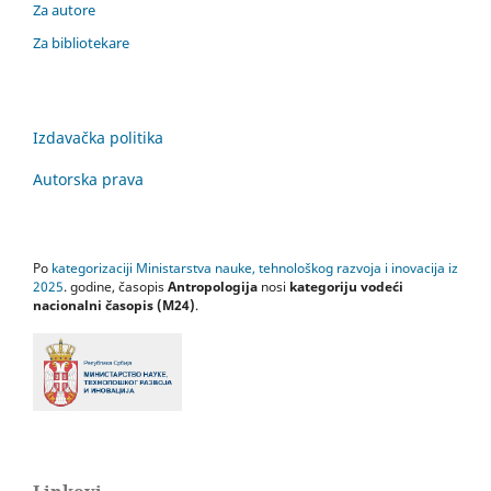
Za autore
Za bibliotekare
Izdavačka politika
Autorska prava
Po
kategorizaciji Ministarstva nauke, tehnološkog razvoja i inovacija iz
2025
. godine, časopis
Antropologija
nosi
kategoriju vodeći
nacionalni časopis (M24)
.