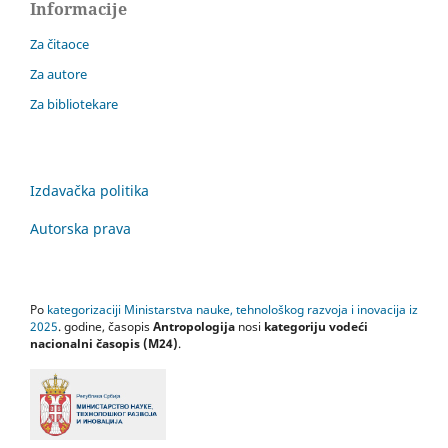
Informacije
Za čitaoce
Za autore
Za bibliotekare
Izdavačka politika
Autorska prava
Po
kategorizaciji Ministarstva nauke, tehnološkog razvoja i inovacija iz
2025
. godine, časopis
Antropologija
nosi
kategoriju vodeći
nacionalni časopis (M24)
.