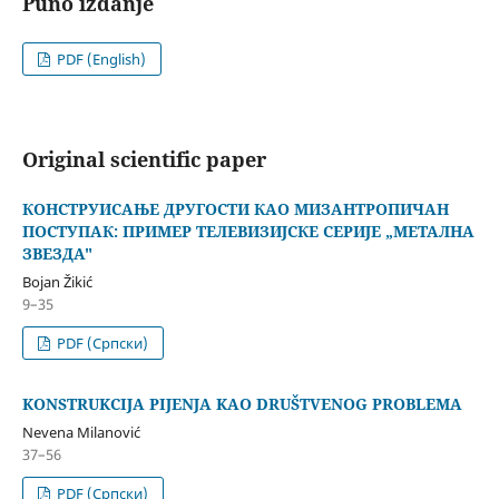
Puno izdanje
PDF (English)
Original scientific paper
КОНСТРУИСАЊЕ ДРУГОСТИ КАО МИЗАНТРОПИЧАН
ПОСТУПАК: ПРИМЕР ТЕЛЕВИЗИЈСКЕ СЕРИЈЕ „МЕТАЛНА
ЗВЕЗДА"
Bojan Žikić
9–35
PDF (Cрпски)
KONSTRUKCIJA PIJENJA KAO DRUŠTVENOG PROBLEMA
Nevena Milanović
37–56
PDF (Cрпски)