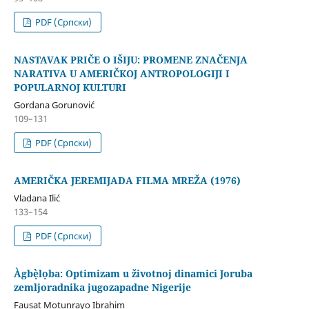
PDF (Cрпски)
NASTAVAK PRIČE O IŠIJU: PROMENE ZNAČENJA
NARATIVA U AMERIČKOJ ANTROPOLOGIJI I
POPULARNOJ KULTURI
Gordana Gorunović
109–131
PDF (Cрпски)
AMERIČKA JEREMIJADA FILMA MREŽA (1976)
Vladana Ilić
133–154
PDF (Cрпски)
Àgbẹ̀lọba: Optimizam u životnoj dinamici Joruba
zemljoradnika jugozapadne Nigerije
Fausat Motunrayo Ibrahim