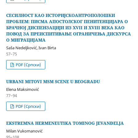
СЕСИЛНОСТ КАО ИСТОРИЈСКОАНТРОПОЛОШКИ
ПРОБЛЕМ: ПИСМА АПОСТОЛСКОГ ПЕНИТЕНЦИЈАРА О
БРАЧНОЈ ДИСПЕНЗАЦИЈИ ИЗ XVII И XVIII ВЕКА КАО
ПОВОД ЗА ПРЕИСПИТИВАЊЕ ОГРАНИЧЕЊА ДИСКУРСА
О МИГРАЦИЈАМА
Saša Nedeljković, Ivan Birta
57–75
PDF (Cрпски)
URBANI MITOVI MSM SCENE U BEOGRADU
Elena Maksimović
77–94
PDF (Cрпски)
EKSTREMNA HERMENEUTIKA TOMINOG JEVANĐELJA
Milan Vukomanović
95–108