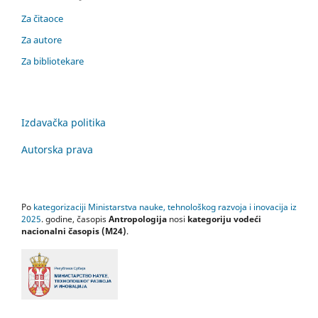
Za čitaoce
Za autore
Za bibliotekare
Izdavačka politika
Autorska prava
Po
kategorizaciji Ministarstva nauke, tehnološkog razvoja i inovacija iz
2025
. godine, časopis
Antropologija
nosi
kategoriju vodeći
nacionalni časopis (M24)
.