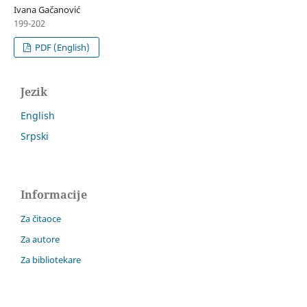
Ivana Gačanović
199-202
PDF (English)
Jezik
English
Srpski
Informacije
Za čitaoce
Za autore
Za bibliotekare