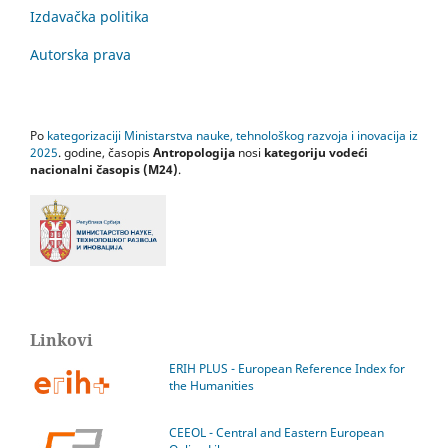
Izdavačka politika
Autorska prava
Po
kategorizaciji Ministarstva nauke, tehnološkog razvoja i inovacija iz
2025
. godine, časopis
Antropologija
nosi
kategoriju vodeći
nacionalni časopis (M24)
.
Linkovi
ERIH PLUS - European Reference Index for
the Humanities
CEEOL - Central and Eastern European