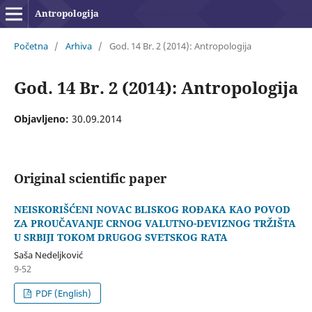
Antropologija
Početna
/
Arhiva
/
God. 14 Br. 2 (2014): Antropologija
God. 14 Br. 2 (2014): Antropologija
Objavljeno:
30.09.2014
Original scientific paper
NEISKORIŠĆENI NOVAC BLISKOG ROĐAKA KAO POVOD
ZA PROUČAVANJE CRNOG VALUTNO-DEVIZNOG TRŽIŠTA
U SRBIJI TOKOM DRUGOG SVETSKOG RATA
Saša Nedeljković
9-52
PDF (English)