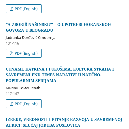
PDF (English)
"A ZBORIŠ NAŠINSKI?" – O UPOTREBI GORANSKOG
GOVORA U BEOGRADU
Jadranka Đorđević Crnobrnja
101-116
PDF (English)
CUNAMI, KATRINA I FUKUŠIMA. KULTURA STRAHA I
SAVREMENI END TIMES NARATIVI U NAUČNO-
POPULARNIM SERIJAMA
Милан Томашевић
117-147
PDF (English)
IZREKE, VREDNOSTI I PITANJE RAZVOJA U SAVREMENOJ
AFRICI: SLUČAJ JORUBA POSLOVICA