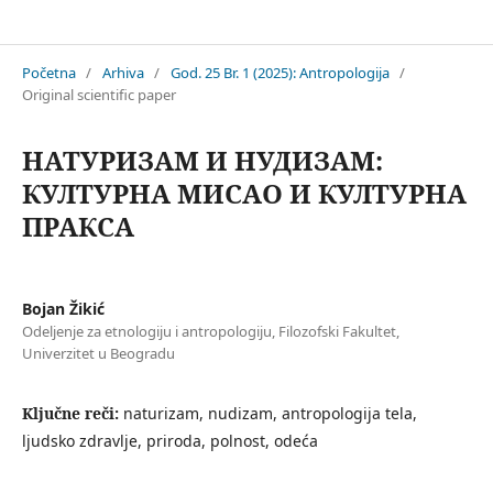
Antropologija
Početna
/
Arhiva
/
God. 25 Br. 1 (2025): Antropologija
/
Original scientific paper
НАТУРИЗАМ И НУДИЗАМ:
КУЛТУРНА МИСАО И КУЛТУРНА
ПРАКСА
Bojan Žikić
Odeljenje za etnologiju i antropologiju, Filozofski Fakultet,
Univerzitet u Beogradu
Ključne reči:
naturizam, nudizam, antropologija tela,
ljudsko zdravlje, priroda, polnost, odeća