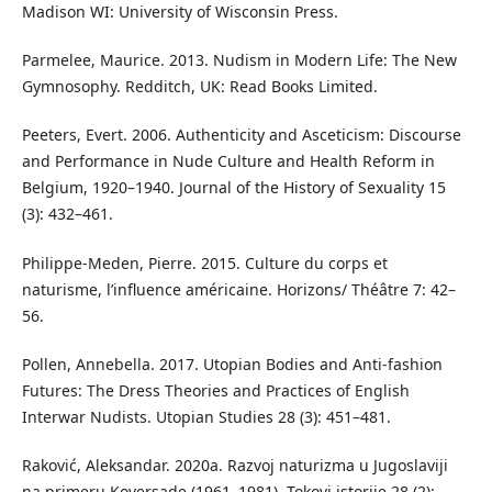
Madison WI: University of Wisconsin Press.
Parmelee, Maurice. 2013. Nudism in Modern Life: The New
Gymnosophy. Redditch, UK: Read Books Limited.
Peeters, Evert. 2006. Authenticity and Asceticism: Discourse
and Performance in Nude Culture and Health Reform in
Belgium, 1920–1940. Journal of the History of Sexuality 15
(3): 432–461.
Philippe-Meden, Pierre. 2015. Culture du corps et
naturisme, l’influence américaine. Horizons/ Théâtre 7: 42–
56.
Pollen, Annebella. 2017. Utopian Bodies and Anti-fashion
Futures: The Dress Theories and Practices of English
Interwar Nudists. Utopian Studies 28 (3): 451–481.
Raković, Aleksandar. 2020a. Razvoj naturizma u Jugoslaviji
na primeru Koversade (1961–1981). Tokovi istorije 28 (2):