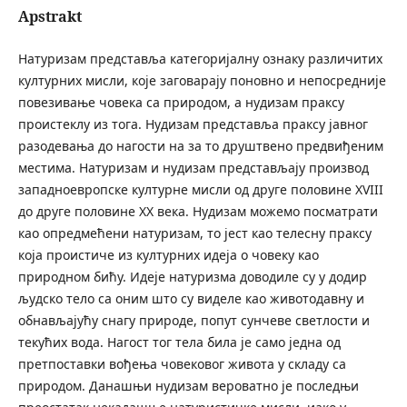
Apstrakt
Натуризам представља категоријалну ознаку различитих
културних мисли, које заговарају поновно и непосредније
повезивање човека са природом, а нудизам праксу
проистеклу из тога. Нудизам представља праксу јавног
разодевања до нагости на за то друштвено предвиђеним
местима. Натуризам и нудизам представљају производ
западноевропске културне мисли од друге половине XVIII
до друге половине XX века. Нудизам можемо посматрати
као опредмећени натуризам, то јест као телесну праксу
која проистиче из културних идеја о човеку као
природном бићу. Идеје натуризма доводиле су у додир
људско тело са оним што су виделе као животодавну и
обнављајућу снагу природе, попут сунчеве светлости и
текућих вода. Нагост тог тела била је само једна од
претпоставки вођења човековог живота у складу са
природом. Данашњи нудизам вероватно је последњи