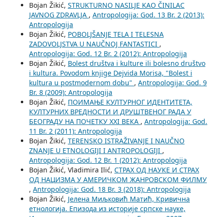
Bojan Žikić,
STRUKTURNO NASILJE KAO ČINILAC
JAVNOG ZDRAVLJA
,
Antropologija: God. 13 Br. 2 (2013):
Antropologija
Bojan Žikić,
POBOLJŠANJE TELA I TELESNA
ZADOVOLJSTVA U NAUČNOJ FANTASTICI
,
Antropologija: God. 12 Br. 2 (2012): Antropologija
Bojan Žikić,
Bolest društva i kulture ili bolesno društvo
i kultura. Povodom knjige Dejvida Morisa, "Bolest i
kultura u postmodernom dobu"
,
Antropologija: God. 9
Br. 8 (2009): Antropologija
Bojan Žikić,
ПОИМАЊЕ КУЛТУРНОГ ИДЕНТИТЕТА,
КУЛТУРНИХ ВРЕДНОСТИ И ДРУШТВЕНОГ РАДА У
БЕОГРАДУ НА ПОЧЕТКУ XXI ВЕКА
,
Antropologija: God.
11 Br. 2 (2011): Antropologija
Bojan Žikić,
TERENSKO ISTRAŽIVANJE I NAUČNO
ZNANJE U ETNOLOGIJI I ANTROPOLOGIJI
,
Antropologija: God. 12 Br. 1 (2012): Antropologija
Bojan Žikić, Vladimira Ilić,
СТРАХ ОД НАУКЕ И СТРАХ
ОД НАЦИЗМА У АМЕРИЧКОМ ЖАНРОВСКОМ ФИЛМУ
,
Antropologija: God. 18 Br. 3 (2018): Antropologija
Bojan Žikić,
Јелена Миљковић Матић, Кривична
етнологија. Епизода из историје српске науке,