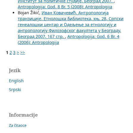
Институт за политичке студије, Београд 2007.
,
Antropologija: God. 8 Br. 5 (2008): Antropologija
Bojan Žikić,
Иван Ковачевић, Антропологија
транзиције, Етнолошка библиотека, књ. 28, Српски
генеалошки центар и Одељење за етнологију и
антропологију Филозофског факултета у Београду,
Београд 2007, 167 стр.
,
Antropologija: God. 6 Br. 4
(2006): Antropologija
1
2
3
>
>>
Jezik
English
Srpski
Informacije
Za čitaoce