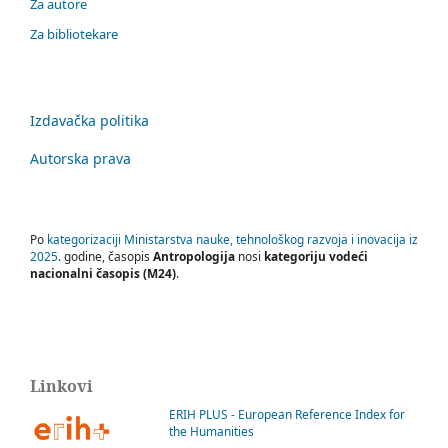
Za autore
Za bibliotekare
Izdavačka politika
Autorska prava
Po
kategorizaciji Ministarstva nauke, tehnološkog razvoja i inovacija iz
2025
. godine, časopis
Antropologija
nosi
kategoriju vodeći
nacionalni časopis (M24)
.
Linkovi
ERIH PLUS - European Reference Index for
the Humanities