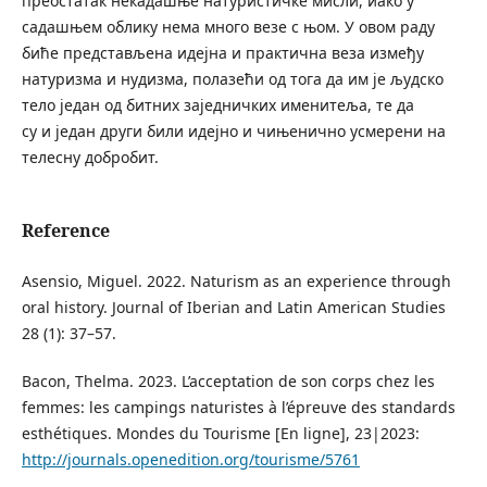
преостатак некадашње натуристичке мисли, иако у
садашњем облику нема много везе с њом. У овом раду
биће представљена идејна и практична веза између
натуризма и нудизма, полазећи од тога да им је људско
тело један од битних заједничких именитеља, те да
су и један други били идејно и чињенично усмерени на
телесну добробит.
Reference
Asensio, Miguel. 2022. Naturism as an experience through
oral history. Journal of Iberian and Latin American Studies
28 (1): 37–57.
Bacon, Thelma. 2023. L’acceptation de son corps chez les
femmes: les campings naturistes à l’épreuve des standards
esthétiques. Mondes du Tourisme [En ligne], 23|2023:
http://journals.openedition.org/tourisme/5761