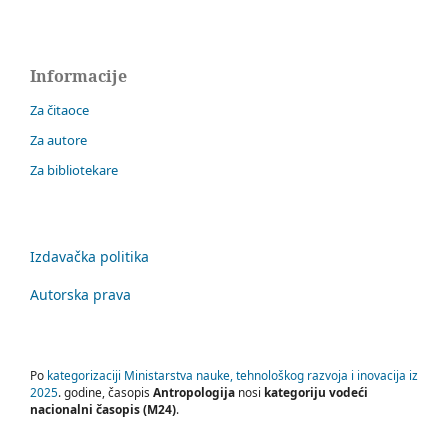
Informacije
Za čitaoce
Za autore
Za bibliotekare
Izdavačka politika
Autorska prava
Po
kategorizaciji Ministarstva nauke, tehnološkog razvoja i inovacija iz
2025
. godine, časopis
Antropologija
nosi
kategoriju vodeći
nacionalni časopis (M24)
.