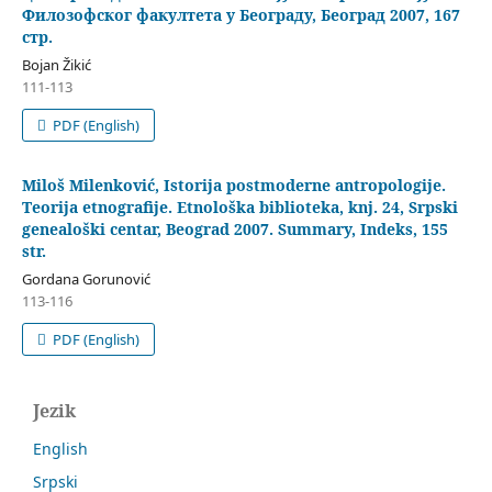
Филозофског факултета у Београду, Београд 2007, 167
стр.
Bojan Žikić
111-113
PDF (English)
Miloš Milenković, Istorija postmoderne antropologije.
Teorija etnografije. Etnološka biblioteka, knj. 24, Srpski
genealoški centar, Beograd 2007. Summary, Indeks, 155
str.
Gordana Gorunović
113-116
PDF (English)
Jezik
English
Srpski