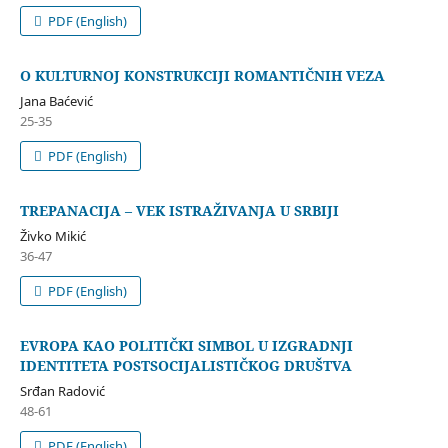
PDF (English)
O KULTURNOJ KONSTRUKCIJI ROMANTIČNIH VEZA
Jana Baćević
25-35
PDF (English)
TREPANACIJA – VEK ISTRAŽIVANJA U SRBIJI
Živko Mikić
36-47
PDF (English)
EVROPA KAO POLITIČKI SIMBOL U IZGRADNJI
IDENTITETA POSTSOCIJALISTIČKOG DRUŠTVA
Srđan Radović
48-61
PDF (English)