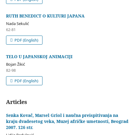
RUTH BENEDICT O KULTURI JAPANA
Nada Sekulić
62-81
PDF (English)
TELO U JAPANSKOJ ANIMACIJI
Bojan Žikić
82-98
PDF (English)
Articles
Senka Kovač, Marsel Griol i naučna preispitivanja na
kraju dvadesetog veka, Muzej afričke umetnosti, Beograd
2007. 126 str.
Lidija Radulović