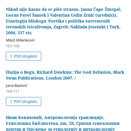
Nikad nije kasno da se piše strasno. Jasna Čapo Žmegač,
Goran Pavel Šantek i Valentina Gulin Zrnić (urednici),
Etnologija bliskoga: Poetika i politika suvremenih
terenskih istraživanja, Zagreb: Naklada Jesenski i Turk,
2006, 337 str.
Miloš Milenković
107-109
PDF (English)
Iluzija o Bogu. Richard Dawkins: The God Delusion, Black
Swan Publications, London 2007. /
Jana Baćević
109-111
PDF (English)
Иван Ковачевић, Антропологија транзиције,
Етнолошка библиотека, књ. 28, Српски генеалошки
центар и Одељење за етнологију и антропологију