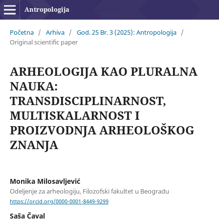
Antropologija
Početna
/
Arhiva
/
God. 25 Br. 3 (2025): Antropologija
/
Original scientific paper
ARHEOLOGIJA KAO PLURALNA
NAUKA:
TRANSDISCIPLINARNOST,
MULTISKALARNOST I
PROIZVODNJA ARHEOLOŠKOG
ZNANJA
Monika Milosavljević
Odeljenje za arheologiju, Filozofski fakultet u Beogradu
https://orcid.org/0000-0001-8449-9299
Saša Čaval