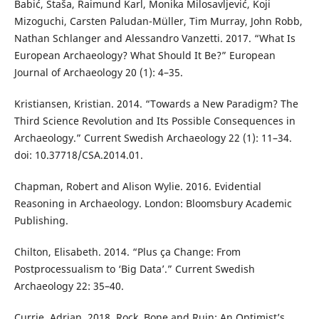
Babić, Staša, Raimund Karl, Monika Milosavljević, Koji
Mizoguchi, Carsten Paludan-Müller, Tim Murray, John Robb,
Nathan Schlanger and Alessandro Vanzetti. 2017. “What Is
European Archaeology? What Should It Be?” European
Journal of Archaeology 20 (1): 4–35.
Kristiansen, Kristian. 2014. “Towards a New Paradigm? The
Third Science Revolution and Its Possible Consequences in
Archaeology.” Current Swedish Archaeology 22 (1): 11–34.
doi: 10.37718/CSA.2014.01.
Chapman, Robert and Alison Wylie. 2016. Evidential
Reasoning in Archaeology. London: Bloomsbury Academic
Publishing.
Chilton, Elisabeth. 2014. “Plus ça Change: From
Postprocessualism to ‘Big Data’.” Current Swedish
Archaeology 22: 35–40.
Currie, Adrian. 2018. Rock, Bone and Ruin: An Optimist’s