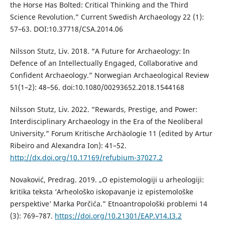
the Horse Has Bolted: Critical Thinking and the Third
Science Revolution.” Current Swedish Archaeology 22 (1):
57–63. DOI:10.37718/CSA.2014.06
Nilsson Stutz, Liv. 2018. “A Future for Archaeology: In
Defence of an Intellectually Engaged, Collaborative and
Confident Archaeology.” Norwegian Archaeological Review
51(1–2): 48–56. doi:10.1080/00293652.2018.1544168
Nilsson Stutz, Liv. 2022. “Rewards, Prestige, and Power:
Interdisciplinary Archaeology in the Era of the Neoliberal
University.” Forum Kritische Archäologie 11 (edited by Artur
Ribeiro and Alexandra Ion): 41–52.
http://dx.doi.org/10.17169/refubium-37027.2
Novaković, Predrag. 2019. „O epistemologiji u arheologiji:
kritika teksta ‘Arheološko iskopavanje iz epistemološke
perspektive’ Marka Porčića.” Etnoantropološki problemi 14
(3): 769–787.
https://doi.org/10.21301/EAP.V14.I3.2