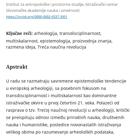
Institut za antropološke i prostorne studije, Istraživački centar
Slovenačke akademije nauka i umetnosti
https://orcid.org/0000-0002-9337-3951
Ključne reči:
arheologija, transdisciplinarnost,
multiskalarnost, epistemologija, proizvodnja znanja,
razmena ideja, Treća naučna revolucija
Apstrakt
U radu se razmatraju savremene epistemološke tendencije
u evropskoj arheologiji, sa posebnim fokusom na
transdisciplinarnost i multiskalarnost kao dominantne
istraživačke okvire u prvoj četvrtini 21. veka. Polazeći od
rasprava o tzv. Trećoj naučnoj revoluciji u arheologiji, kritički
se preispituju odnosi između prirodnih nauka, društvenih
nauka i humanistike, posledice novonastalih istraživanja
velikog obima po razumevanje arheoloških podataka,