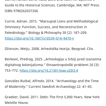
Guide to the Historical Sciences. Cambridge, MA: MIT Press.
ISBN 9780262037266
Currie, Adrian. 2015. “Marsupial Lions and Methodological
Omnivory: Function, Success, and Reconstruction in
Paleobiology.” Biology & Philosophy 30 (2): 187–209.
https://doi.org/10.1007/s10539–014–9470-y
Džonson, Metju. 2008. Arheološka teorija. Beograd: Clio.
Đerković, Predrag. 2025. „Arheologija u Srbiji pred izazovima
digitalnog kolonijalizma.” Etnoantropološki problemi 20 (3):
753–772.
https://doi.org/10.21301/eap.v20i3.4
González-Ruibal, Alfredo. 2014. “Archaeology and the Time
of Modernity.” Current Swedish Archaeology 22: 41–45.
Graeber, David. 2011. Debt: The First 5,000 Years. New York:
Melville House.