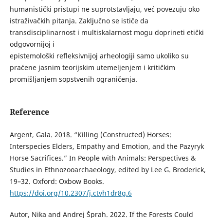
humanistički pristupi ne suprotstavljaju, već povezuju oko
istraživačkih pitanja. Zaključno se ističe da
transdisciplinarnost i multiskalarnost mogu doprineti etički
odgovornijoj i
epistemološki refleksivnijoj arheologiji samo ukoliko su
praćene jasnim teorijskim utemeljenjem i kritičkim
promišljanjem sopstvenih ograničenja.
Reference
Argent, Gala. 2018. “Killing (Constructed) Horses:
Interspecies Elders, Empathy and Emotion, and the Pazyryk
Horse Sacrifices.” In People with Animals: Perspectives &
Studies in Ethnozooarchaeology, edited by Lee G. Broderick,
19–32. Oxford: Oxbow Books.
https://doi.org/10.2307/j.ctvh1dr8g.6
Autor, Nika and Andrej Šprah. 2022. If the Forests Could