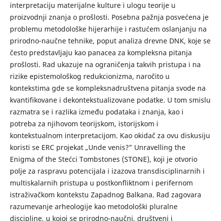
interpretaciju materijalne kulture i ulogu teorije u
proizvodnji znanja o prošlosti. Posebna pažnja posvećena je
problemu metodološke hijerarhije i rastućem oslanjanju na
prirodno-naučne tehnike, poput analiza drevne DNK, koje se
često predstavljaju kao panacea za kompleksna pitanja
prošlosti. Rad ukazuje na ograničenja takvih pristupa i na
rizike epistemološkog redukcionizma, naročito u
kontekstima gde se kompleksnadruštvena pitanja svode na
kvantifikovane i dekontekstualizovane podatke. U tom smislu
razmatra se i razlika između podataka i znanja, kao i
potreba za njihovom teorijskom, istorijskom i
kontekstualnom interpretacijom. Kao okidač za ovu diskusiju
koristi se ERC projekat „Unde venis?” Unravelling the
Enigma of the Stećci Tombstones (STONE), koji je otvorio
polje za raspravu potencijala i izazova transdisciplinarnih i
multiskalarnih pristupa u postkonfliktnom i perifernom
istraživačkom kontekstu Zapadnog Balkana. Rad zagovara
razumevanje arheologije kao metodološki pluralne
discipline, u kojoj se prirodno-naučni, društveni i