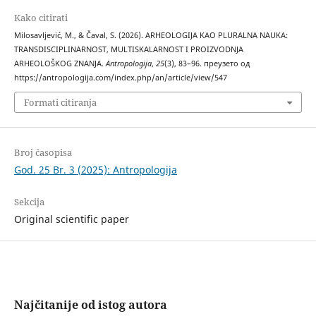
Kako citirati
Milosavljević, M., & Čaval, S. (2026). ARHEOLOGIJA KAO PLURALNA NAUKA:
TRANSDISCIPLINARNOST, MULTISKALARNOST I PROIZVODNJA
ARHEOLOŠKOG ZNANJA.
Antropologija
,
25
(3), 83–96. преузето од
https://antropologija.com/index.php/an/article/view/547
Formati citiranja
Broj časopisa
God. 25 Br. 3 (2025): Antropologija
Sekcija
Original scientific paper
Najčitanije od istog autora