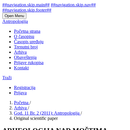
##navigation.skip.main##
##navigation.skip.nav##
##navigation.skip.footer##
Open Menu
Antropologija
Početna strana
O časopisu
Časopis uređuju
Trenutni broj
Arhiva
Obaveštenja
Prijave rukopisa
Kontakt
Traži
Registracija
Prijava
Početna
/
Arhiva
/
God. 11 Br. 2 (2011): Antropologija
/
Original scientific paper