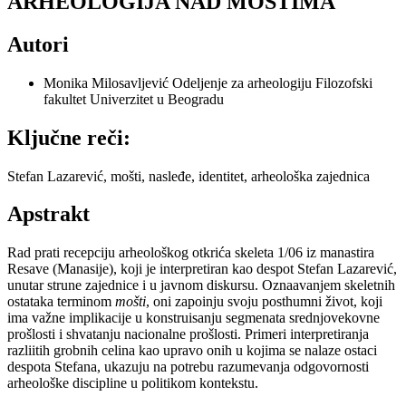
ARHEOLOGIJA NAD MOŠTIMA
Autori
Monika Milosavljević
Odeljenje za arheologiju Filozofski
fakultet Univerzitet u Beogradu
Ključne reči:
Stefan Lazarević, mošti, nasleđe, identitet, arheološka zajednica
Apstrakt
Rad prati recepciju arheološkog otkrića skeleta 1/06 iz manastira
Resave (Manasije), koji je interpretiran kao despot Stefan Lazarević,
unutar strune zajednice i u javnom diskursu. Oznaavanjem skeletnih
ostataka terminom
mošti
, oni zapoinju svoju posthumni život, koji
ima važne implikacije u konstruisanju segmenata srednjovekovne
prošlosti i shvatanju nacionalne prošlosti. Primeri interpretiranja
razliitih grobnih celina kao upravo onih u kojima se nalaze ostaci
despota Stefana, ukazuju na potrebu razumevanja odgovornosti
arheološke discipline u politikom kontekstu.