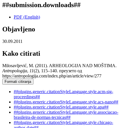
##submission.downloads##
PDF (English)
Objavljeno
30.09.2011
Kako citirati
Milosavljević, M. (2011). ARHEOLOGIJA NAD MOŠTIMA.
Antropologija
,
11
(2), 115–140. преузето од
https://antropologija.com/index.php/an/article/view/277
Formati citiranja
##plugins.generic.citationStyleLanguage.style.acm-sig-
proceedings##
##plugins.generic.citationStyleLanguage.style.acs-nano##
##plugins.generic.citationStyleLanguage.style.apa##
##plugins.generic.citationStyleLanguage.style.associacao-
brasileira-de-normas-tecnicas##
##plugins.generic.citationStyleLanguage.style.chicago-
author-date##