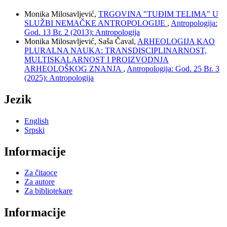
Monika Milosavljević,
TRGOVINA "TUĐIM TELIMA" U
SLUŽBI NEMAČKE ANTROPOLOGIJE
,
Antropologija:
God. 13 Br. 2 (2013): Antropologija
Monika Milosavljević, Saša Čaval,
ARHEOLOGIJA KAO
PLURALNA NAUKA: TRANSDISCIPLINARNOST,
MULTISKALARNOST I PROIZVODNJA
ARHEOLOŠKOG ZNANJA
,
Antropologija: God. 25 Br. 3
(2025): Antropologija
Jezik
English
Srpski
Informacije
Za čitaoce
Za autore
Za bibliotekare
Informacije