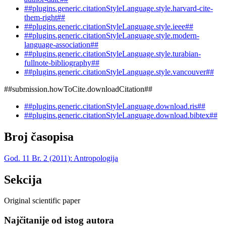
##plugins.generic.citationStyleLanguage.style.harvard-cite-
them-right##
##plugins.generic.citationStyleLanguage.style.ieee##
##plugins.generic.citationStyleLanguage.style.modern-
language-association##
##plugins.generic.citationStyleLanguage.style.turabian-
fullnote-bibliography##
##plugins.generic.citationStyleLanguage.style.vancouver##
##submission.howToCite.downloadCitation##
##plugins.generic.citationStyleLanguage.download.ris##
##plugins.generic.citationStyleLanguage.download.bibtex##
Broj časopisa
God. 11 Br. 2 (2011): Antropologija
Sekcija
Original scientific paper
Najčitanije od istog autora