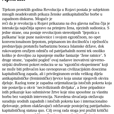
Tijekom proteklih godina Revolucija u Rojavi postala je subjektom
mnogih neadekvatnih prikaza ženske antikapitalističke borbe u
zapadnom diskursu. Moguće je
reći da je revolucija u Rojavi prikazana na dva glavna načina čija je
interakcija najočitija upravo na primjeru žena, njezinih sudionica. S
jedne strane, ona postaje revolucijom stereotipnih ‘ljepotica s
puškama’ koje pune naslovnice i svojom egzotičnom, no opet
konvencionalnom ljepotom, pripisanom im docilnošću i nježnošću
predstavljaju protutežu barbarizmu boraca Islamske države, dok
rukovanjem oružjem odmiču od patrijarhalnih normi tek onoliko
koliko je dovoljno za ispunjenje muške fantazije ‘žene ratnice’. S
druge strane, ‘zapadni pogled’ ovaj nadasve inovativni sjeverno-
sirijski društveni pokret reducira se na ‘egzotični eksperiment’ koji
ne može biti prihvaćen kao ravnopravan civilizacijskim dosezima
kapitalističkog zapada, ali i privilegiranom uvidu velikog dijela
antikapitalističke (feminističke) ljevice koja unutar njegovih okvira
djeluje. Razlog tome je zapadna orijentalizacija istočnih pokreta koja
iste postavlja u okvir ‘neciviliziranih divljaka’, a žene pripadnice
istih prikazuje kao submisivne žrtve koje nisu sposobne za vlastitu
borbu bez vanjskih intervencija. Navedena shvaćanja otežavaju
suradnju srodnih zapadnih i istočnih pokreta kao i internacionalno
djelovanje, pritom olakšavajući održavanje postojećeg patrijarhalno-
kapitalističkog statusa quo. Cilj ovog rada stoga jest pružiti kritički