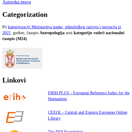
Autorska prava
Categorization
Po
kategorizaciji Ministarstva nauke, tehnološkog razvoja i inovacija iz
2025
. godine, časopis
Antropologija
nosi
kategoriju vodeći nacionalni
časopis (M24)
.
Linkovi
ERIH PLUS - European Reference Index for the
Humanities
CEEOL - Central and Eastern European Online
Library
The DOI Foundation