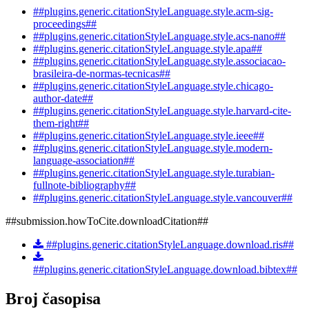
##plugins.generic.citationStyleLanguage.style.acm-sig-
proceedings##
##plugins.generic.citationStyleLanguage.style.acs-nano##
##plugins.generic.citationStyleLanguage.style.apa##
##plugins.generic.citationStyleLanguage.style.associacao-
brasileira-de-normas-tecnicas##
##plugins.generic.citationStyleLanguage.style.chicago-
author-date##
##plugins.generic.citationStyleLanguage.style.harvard-cite-
them-right##
##plugins.generic.citationStyleLanguage.style.ieee##
##plugins.generic.citationStyleLanguage.style.modern-
language-association##
##plugins.generic.citationStyleLanguage.style.turabian-
fullnote-bibliography##
##plugins.generic.citationStyleLanguage.style.vancouver##
##submission.howToCite.downloadCitation##
##plugins.generic.citationStyleLanguage.download.ris##
##plugins.generic.citationStyleLanguage.download.bibtex##
Broj časopisa