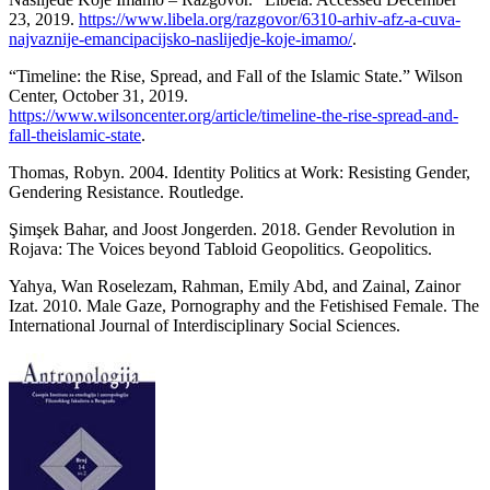
23, 2019.
https://www.libela.org/razgovor/6310-arhiv-afz-a-cuva-
najvaznije-emancipacijsko-naslijedje-koje-imamo/
.
“Timeline: the Rise, Spread, and Fall of the Islamic State.” Wilson
Center, October 31, 2019.
https://www.wilsoncenter.org/article/timeline-the-rise-spread-and-
fall-theislamic-state
.
Thomas, Robyn. 2004. Identity Politics at Work: Resisting Gender,
Gendering Resistance. Routledge.
Şimşek Bahar, and Joost Jongerden. 2018. Gender Revolution in
Rojava: The Voices beyond Tabloid Geopolitics. Geopolitics.
Yahya, Wan Roselezam, Rahman, Emily Abd, and Zainal, Zainor
Izat. 2010. Male Gaze, Pornography and the Fetishised Female. The
International Journal of Interdisciplinary Social Sciences.