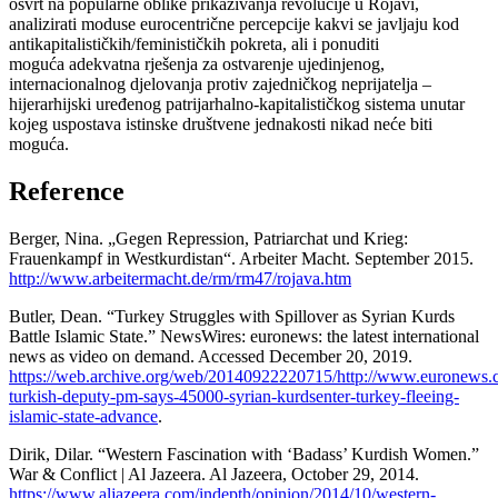
osvrt na popularne oblike prikazivanja revolucije u Rojavi,
analizirati moduse eurocentrične percepcije kakvi se javljaju kod
antikapitalističkih/feminističkih pokreta, ali i ponuditi
moguća adekvatna rješenja za ostvarenje ujedinjenog,
internacionalnog djelovanja protiv zajedničkog neprijatelja –
hijerarhijski uređenog patrijarhalno-kapitalističkog sistema unutar
kojeg uspostava istinske društvene jednakosti nikad neće biti
moguća.
Reference
Berger, Nina. „Gegen Repression, Patriarchat und Krieg:
Frauenkampf in Westkurdistan“. Arbeiter Macht. September 2015.
http://www.arbeitermacht.de/rm/rm47/rojava.htm
Butler, Dean. “Turkey Struggles with Spillover as Syrian Kurds
Battle Islamic State.” NewsWires: euronews: the latest international
news as video on demand. Accessed December 20, 2019.
https://web.archive.org/web/20140922220715/http://www.euronews
turkish-deputy-pm-says-45000-syrian-kurdsenter-turkey-fleeing-
islamic-state-advance
.
Dirik, Dilar. “Western Fascination with ‘Badass’ Kurdish Women.”
War & Conflict | Al Jazeera. Al Jazeera, October 29, 2014.
https://www.aljazeera.com/indepth/opinion/2014/10/western-