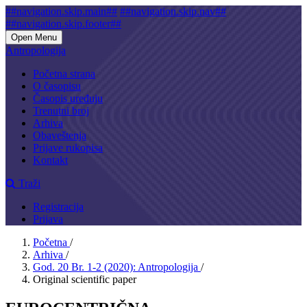
##navigation.skip.main##
##navigation.skip.nav##
##navigation.skip.footer##
Open Menu
Antropologija
Početna strana
O časopisu
Časopis uređuju
Trenutni broj
Arhiva
Obaveštenja
Prijave rukopisa
Kontakt
Traži
Registracija
Prijava
Početna
/
Arhiva
/
God. 20 Br. 1-2 (2020): Antropologija
/
Original scientific paper