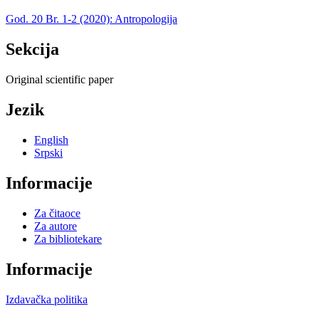
God. 20 Br. 1-2 (2020): Antropologija
Sekcija
Original scientific paper
Jezik
English
Srpski
Informacije
Za čitaoce
Za autore
Za bibliotekare
Informacije
Izdavačka politika