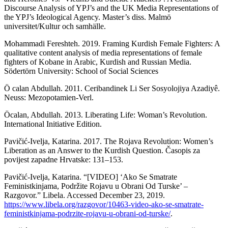
Discourse Analysis of YPJ’s and the UK Media Representations of
the YPJ’s Ideological Agency. Master’s diss. Malmö
universitet/Kultur och samhälle.
Mohammadi Fereshteh. 2019. Framing Kurdish Female Fighters: A
qualitative content analysis of media representations of female
fighters of Kobane in Arabic, Kurdish and Russian Media.
Södertörn University: School of Social Sciences
Ö calan Abdullah. 2011. Ceribandinek Li Ser Sosyolojiya Azadiyê.
Neuss: Mezopotamien-Verl.
Öcalan, Abdullah. 2013. Liberating Life: Woman’s Revolution.
International Initiative Edition.
Pavičić-Ivelja, Katarina. 2017. The Rojava Revolution: Women’s
Liberation as an Answer to the Kurdish Question. Časopis za
povijest zapadne Hrvatske: 131–153.
Pavičić-Ivelja, Katarina. “[VIDEO] ‘Ako Se Smatrate
Feministkinjama, Podržite Rojavu u Obrani Od Turske’ –
Razgovor.” Libela. Accessed December 23, 2019.
https://www.libela.org/razgovor/10463-video-ako-se-smatrate-
feministkinjama-podrzite-rojavu-u-obrani-od-turske/
.