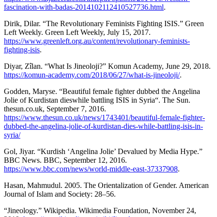
fascination-with-badas-2014102112410527736.html
.
Dirik, Dilar. “The Revolutionary Feminists Fighting ISIS.” Green
Left Weekly. Green Left Weekly, July 15, 2017.
https://www.greenleft.org.au/content/revolutionary-feminists-
fighting-isis
.
Diyar, Zîlan. “What Is Jineoloji?” Komun Academy, June 29, 2018.
https://komun-academy.com/2018/06/27/what-is-jineoloji/
.
Godden, Maryse. “Beautiful female fighter dubbed the Angelina
Jolie of Kurdistan dieswhile battling ISIS in Syria“. The Sun.
thesun.co.uk, September 7, 2016.
https://www.thesun.co.uk/news/1743401/beautiful-female-fighter-
dubbed-the-angelina-jolie-of-kurdistan-dies-while-battling-isis-in-
syria/
Gol, Jiyar. “Kurdish ‘Angelina Jolie’ Devalued by Media Hype.”
BBC News. BBC, September 12, 2016.
https://www.bbc.com/news/world-middle-east-37337908
.
Hasan, Mahmudul. 2005. The Orientalization of Gender. American
Journal of Islam and Society: 28–56.
“Jineology.” Wikipedia. Wikimedia Foundation, November 24,