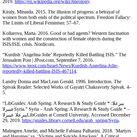
2019.
https://en.wikipedia.org/wiki/Jineology
.
Kiraly, Miranda. 2015. The illusion of progress: a betrayal of
women from both ends of the political spectrum. Freedom Fallacy:
The Limits of Liberal Feminism: 57–67.
Kollarova, Marta. 2016. Good or bad agents? Western fascination
with women and the construction of female objects during the
ISIS/ISIL crisis. Nordicom.
“Kurdish ‘Angelina Jolie’ Reportedly Killed Battling ISIS.” The
Jerusalem Post | JPost.com, September 7, 2016.
https://www.jpost.com/Israel-News/Kurdish-Angelina-Jolie-
reportedly-killed-battling-ISIS-467114
.
Landry Donna and MacLean Gerald. 1996. Introduction. The
Spivak Reader: Selected Works of Gayatri Chakravorty Spivak. 4–
5.
“LibGuides: Arab Spring: A Research & Study Guide * :يبرعلا
عيبرلاSyria.” Syria – Arab Spring: A Research & Study Guide * –
يبرعلا عيبرلاLibGuides at Cornell University. Accessed December
29, 2019.
https://guides.library.cornell.edu/arab_spring/Syria
.
Malmgren Amelie, and Michelle Fabiana Palharini. 2018. ‘Martyrs
and Heroines’ vs. ‘Victims and Suicide Attackers’. A Critical