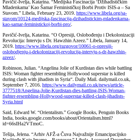
Pavičić-Ivelja, Katarina. “Medijska Fascinacija ‘Džihadističkim
Mladenkama’ Kao Šamar Feminističkoj Borbi Protiv ISIS-a – Sa
Stavom.” Libela, February 23, 2019.
https://www.libela.org/sa-
stavom/10124-medijska-fascinacija-dzihadistickim-mladenkama-
kao-samar-feministickoj-borbi-pro/
.
Pavičić-Ivelja, Katarina. “O Opresiji, Oslobođenju i Dekolonizaciji
Revolucija: Intervju s Dr. Hawzhin Azeez.” Libela, January 14,
2019.
https://www.libela.org/razgovor/10061-o-opresiji-
oslobodjenju-i-dekolonizaciji-revolucija-intervju-s-dr-hawzhin-
azeez/
.
Robinson, Julian. “Angelina Jolie of Kurdistan dies while battling
ISIS: Woman fighter resembling Hollywood superstar is killed
during clash with jihadists in Syria“. Daily Mail. dailymail.co.uk,
September 7, 2016.
https://www.dailymail.co.uk/news/article-
3777518/Angelina-Jolie-Kurdistan-dies-battling-ISIS-Woman-
fighter-resembling-Hollywood-superstar-killed-clash-jihadists-
Syria.html
Said, Edward W. “Orientalism.” Google Books, Penguin Books
India, books.google.com/books/about/Orientalism.html?
id=66sIHa2VTmoC.
Tešija, Jelena. “Arhiv AFŽ-a Čuva Najvažnije Emancipacijsko
Naslijeđe Koje Imamo – Razgovor.” Libela. Accessed December