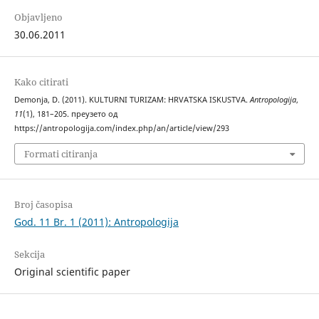
Objavljeno
30.06.2011
Kako citirati
Demonja, D. (2011). KULTURNI TURIZAM: HRVATSKA ISKUSTVA.
Antropologija
,
11
(1), 181–205. преузето од
https://antropologija.com/index.php/an/article/view/293
Formati citiranja
Broj časopisa
God. 11 Br. 1 (2011): Antropologija
Sekcija
Original scientific paper