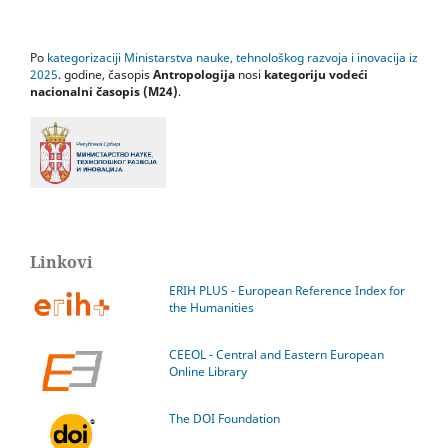
Po
kategorizaciji Ministarstva nauke, tehnološkog razvoja i inovacija iz
2025
. godine, časopis
Antropologija
nosi
kategoriju vodeći
nacionalni časopis (M24)
.
Linkovi
ERIH PLUS - European Reference Index for
the Humanities
CEEOL - Central and Eastern European
Online Library
The DOI Foundation