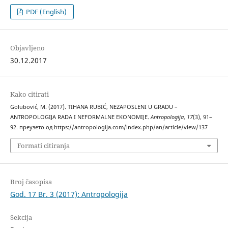
PDF (English)
Objavljeno
30.12.2017
Kako citirati
Golubović, M. (2017). TIHANA RUBIĆ, NEZAPOSLENI U GRADU –
ANTROPOLOGIJA RADA I NEFORMALNE EKONOMIJE.
Antropologija
,
17
(3), 91–
92. преузето од https://antropologija.com/index.php/an/article/view/137
Formati citiranja
Broj časopisa
God. 17 Br. 3 (2017): Antropologija
Sekcija