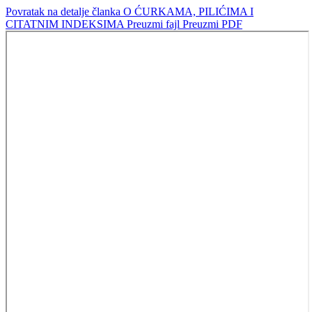
Povratak na detalje članka
O ĆURKAMA, PILIĆIMA I
CITATNIM INDEKSIMA
Preuzmi fajl
Preuzmi PDF