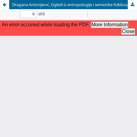
Dragana Antonijević, Ogledi iz antropologije i semiotike folklora, Srpski genealoški centar i Odeljenje za etnologiju i antropologiju, Filozofskog fakulteta u Beogradu, 2010.