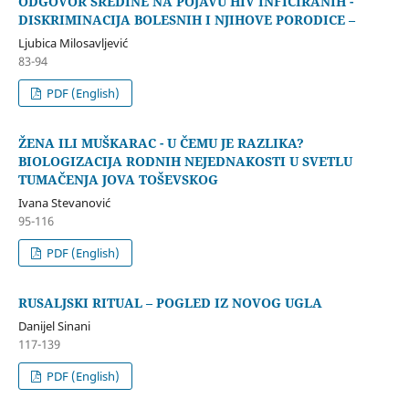
ODGOVOR SREDINE NA POJAVU HIV INFICIRANIH -
DISKRIMINACIJA BOLESNIH I NJIHOVE PORODICE –
Ljubica Milosavljević
83-94
PDF (English)
ŽENA ILI MUŠKARAC - U ČEMU JE RAZLIKA?
BIOLOGIZACIJA RODNIH NEJEDNAKOSTI U SVETLU
TUMAČENJA JOVA TOŠEVSKOG
Ivana Stevanović
95-116
PDF (English)
RUSALJSKI RITUAL – POGLED IZ NOVOG UGLA
Danijel Sinani
117-139
PDF (English)