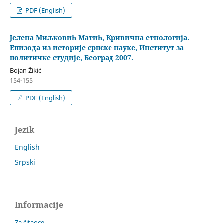
PDF (English)
Јелена Миљковић Матић, Кривична етнологија.
Епизода из историје српске науке, Институт за
политичке студије, Београд 2007.
Bojan Žikić
154-155
PDF (English)
Jezik
English
Srpski
Informacije
Za čitaoce