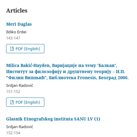
Articles
Meri Daglas
Ildiko Erdei
143-147
PDF (English)
Milica Bakić-Hayden, Варијације на тему 'Балкан',
Институт за филозофију и друштвену теорију – И.П.
"Филип Вишњић", Библиотека Fronesis, Београд 2006.
Srdjan Radović
151-152
PDF (English)
Glasnik Etnografskog instituta SANU LV (1)
Srdjan Radović
152-154