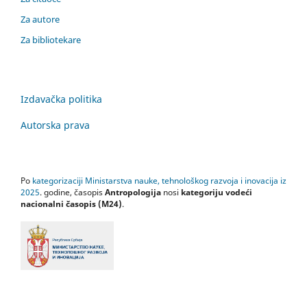
Za autore
Za bibliotekare
Izdavačka politika
Autorska prava
Po
kategorizaciji Ministarstva nauke, tehnološkog razvoja i inovacija iz
2025
. godine, časopis
Antropologija
nosi
kategoriju vodeći
nacionalni časopis (M24)
.