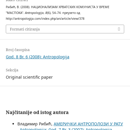
Рибић, В. (2008). НАЦИОНАЛИЗАМ ХРВАТСКИХ КОМУНИСТА У ВРЕМЕ
"МАСПОКА".
Antropologija
,
8
(6), 54–74. преузето од
http://antropologija.com/index.php/an/article/view/378
Formati citiranja
Broj časopisa
God. 8 Br. 6 (2008): Antropologija
Sekcija
Original scientific paper
Najčitanije od istog autora
Владимир Рибић,
АМЕРИЧКИ АНТРОПОЛОЗИ У РАТУ
,
Antropologija: God. 7 Br. 3 (2007): Antropologija