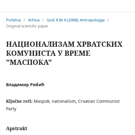
Antropologija
Početna
/
Arhiva
/
God. 8 Br. 6 (2008): Antropologija
/
Original scientific paper
НАЦИОНАЛИЗАМ ХРВАТСКИХ
КОМУНИСТА У ВРЕМЕ
"МАСПОКА"
Владимир Рибић
Ključne reči:
Maspok, nationalism, Croatian Communist
Party
Apstrakt